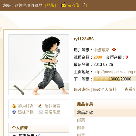
站内信（
2
）
您好：欢迎光临收藏网
［
登录
］
tyf123456
用户等级：
中级藏家
藏币余额：
2000
金币余额：
0
最后登录：2013-07-26
主页地址：
http://passport.socang
下一等级：
10000/20000
修改密码
|
修改个人资料
查看
藏品交易
加为好友
给我留言
违规举报
发送消息
藏品名称
邮票
个人信誉
邮票
邮票