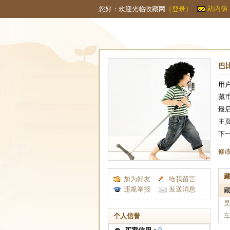
站内信
您好：欢迎光临收藏网
［
登录
］
巴
用
藏
最后
主
下
修
加为好友
给我留言
违规举报
发送消息
吴
个人信誉
车