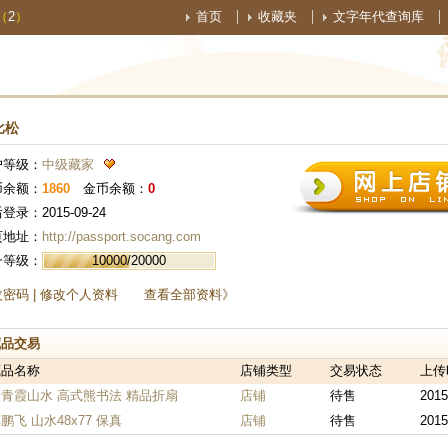
（
2
）
首页
收藏夹
文字年代查询库
比松
户等级：
中级藏家
币余额：
1860
金币余额：
0
登录：2015-09-24
页地址：
http://passport.socang.com
一等级：
10000/20000
改密码
|
修改个人资料
查看全部资料》
藏品交易
藏品名称
店铺类型
交易状态
上传
青霞山水 高式熊书法 精品折扇
店铺
待售
2015
鹏飞 山水48x77 保真
店铺
待售
2015